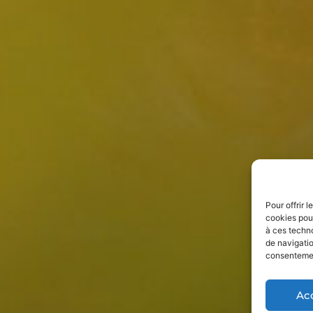
Pour offrir 
cookies pour
à ces techn
de navigatio
consentement
Ac